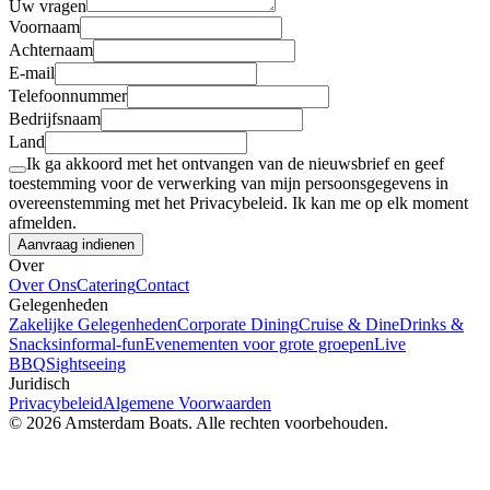
Uw vragen
Voornaam
Achternaam
E-mail
Telefoonnummer
Bedrijfsnaam
Land
Ik ga akkoord met het ontvangen van de nieuwsbrief en geef
toestemming voor de verwerking van mijn persoonsgegevens in
overeenstemming met het Privacybeleid. Ik kan me op elk moment
afmelden.
Aanvraag indienen
Over
Over Ons
Catering
Contact
Gelegenheden
Zakelijke Gelegenheden
Corporate Dining
Cruise & Dine
Drinks &
Snacks
informal-fun
Evenementen voor grote groepen
Live
BBQ
Sightseeing
Juridisch
Privacybeleid
Algemene Voorwaarden
© 2026 Amsterdam Boats. Alle rechten voorbehouden.