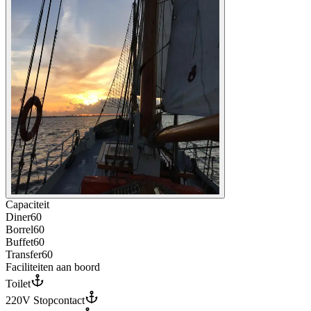
Capaciteit
Diner
60
Borrel
60
Buffet
60
Transfer
60
Faciliteiten aan boord
Toilet
220V Stopcontact