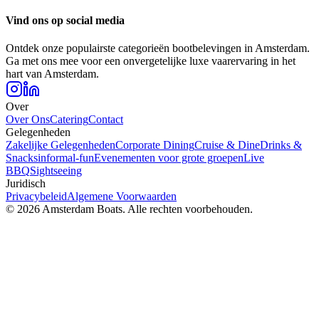
Vind ons op social media
Ontdek onze populairste categorieën bootbelevingen in Amsterdam.
Ga met ons mee voor een onvergetelijke luxe vaarervaring in het
hart van Amsterdam.
Over
Over Ons
Catering
Contact
Gelegenheden
Zakelijke Gelegenheden
Corporate Dining
Cruise & Dine
Drinks &
Snacks
informal-fun
Evenementen voor grote groepen
Live
BBQ
Sightseeing
Juridisch
Privacybeleid
Algemene Voorwaarden
© 2026 Amsterdam Boats. Alle rechten voorbehouden.