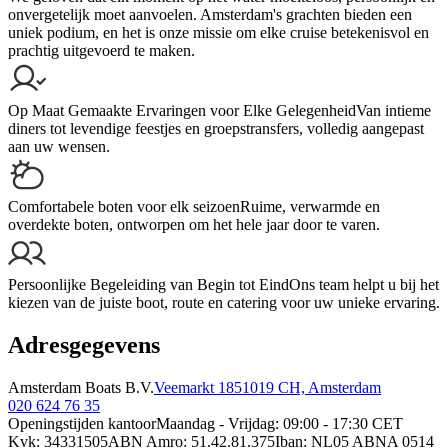
onvergetelijk moet aanvoelen. Amsterdam's grachten bieden een
uniek podium, en het is onze missie om elke cruise betekenisvol en
prachtig uitgevoerd te maken.
Op Maat Gemaakte Ervaringen voor Elke Gelegenheid
Van intieme
diners tot levendige feestjes en groepstransfers, volledig aangepast
aan uw wensen.
Comfortabele boten voor elk seizoen
Ruime, verwarmde en
overdekte boten, ontworpen om het hele jaar door te varen.
Persoonlijke Begeleiding van Begin tot Eind
Ons team helpt u bij het
kiezen van de juiste boot, route en catering voor uw unieke ervaring.
Adresgegevens
Amsterdam Boats B.V.
Veemarkt 185
1019 CH, Amsterdam
020 624 76 35
Openingstijden kantoor
Maandag - Vrijdag: 09:00 - 17:30 CET
Kvk: 34331505
ABN Amro: 51.42.81.375
Iban: NL05 ABNA 0514