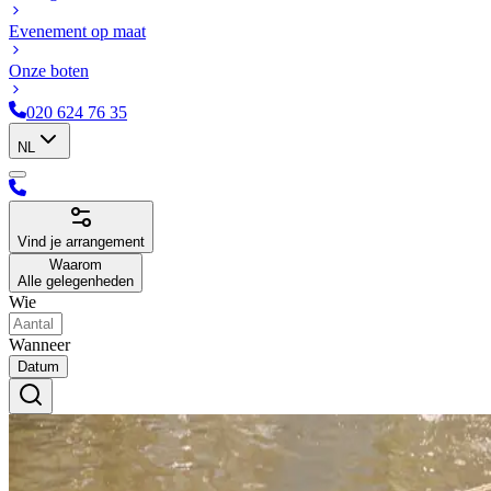
Evenement op maat
Onze boten
020 624 76 35
NL
Vind je arrangement
Waarom
Alle gelegenheden
Wie
Wanneer
Datum