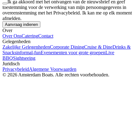
Ik ga akkoord met het ontvangen van de nieuwsbrief en geef
toestemming voor de verwerking van mijn persoonsgegevens in
overeenstemming met het Privacybeleid. Ik kan me op elk moment
afmelden.
Aanvraag indienen
Over
Over Ons
Catering
Contact
Gelegenheden
Zakelijke Gelegenheden
Corporate Dining
Cruise & Dine
Drinks &
Snacks
informal-fun
Evenementen voor grote groepen
Live
BBQ
Sightseeing
Juridisch
Privacybeleid
Algemene Voorwaarden
© 2026 Amsterdam Boats. Alle rechten voorbehouden.