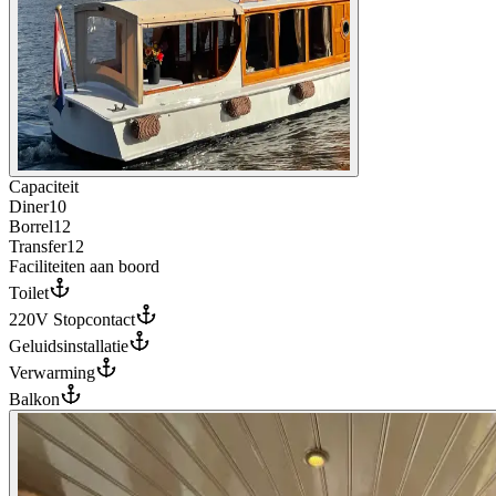
Capaciteit
Diner
10
Borrel
12
Transfer
12
Faciliteiten aan boord
Toilet
220V Stopcontact
Geluidsinstallatie
Verwarming
Balkon